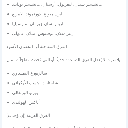
مانشستر سيتي، ليفربول، أرسنال، مانشستر يونايتد
بايرن ميونخ، دورتموند، لايبزيغ
باريس سان جيرمان، مارسيليا
إنتر ميلان، يوفنتوس، ميلان، نابولي
الفرق المفاجئة أو “الحصان الأسود”
يلاشوت لا يُغفل الفرق الصاعدة حديثًا أو التي تُحدث مفاجآت، مثل:
سالزبورغ النمساوي
شاختار دونيتسك الأوكراني
بورتو البرتغالي
أياكس الهولندي
الفرق العربية (إن وُجدت)