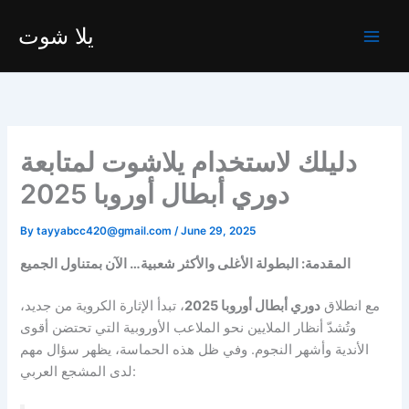
Skip
يلا شوت
to
content
دليلك لاستخدام يلاشوت لمتابعة
دوري أبطال أوروبا 2025
By
tayyabcc420@gmail.com
/
June 29, 2025
المقدمة: البطولة الأغلى والأكثر شعبية… الآن بمتناول الجميع
مع انطلاق
دوري أبطال أوروبا 2025
، تبدأ الإثارة الكروية من جديد،
وتُشدّ أنظار الملايين نحو الملاعب الأوروبية التي تحتضن أقوى
الأندية وأشهر النجوم. وفي ظل هذه الحماسة، يظهر سؤال مهم
لدى المشجع العربي: