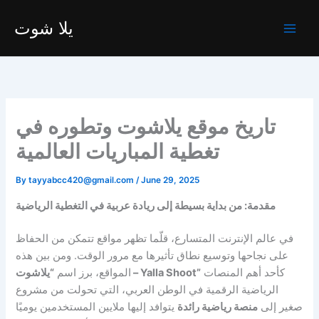
Skip
يلا شوت
to
content
تاريخ موقع يلاشوت وتطوره في
تغطية المباريات العالمية
By
tayyabcc420@gmail.com
/
June 29, 2025
مقدمة: من بداية بسيطة إلى ريادة عربية في التغطية الرياضية
في عالم الإنترنت المتسارع، قلّما تظهر مواقع تتمكن من الحفاظ
على نجاحها وتوسيع نطاق تأثيرها مع مرور الوقت. ومن بين هذه
كأحد أهم المنصات
“يلاشوت – Yalla Shoot”
المواقع، برز اسم
الرياضية الرقمية في الوطن العربي، التي تحولت من مشروع
صغير إلى
منصة رياضية رائدة
يتوافد إليها ملايين المستخدمين يوميًا