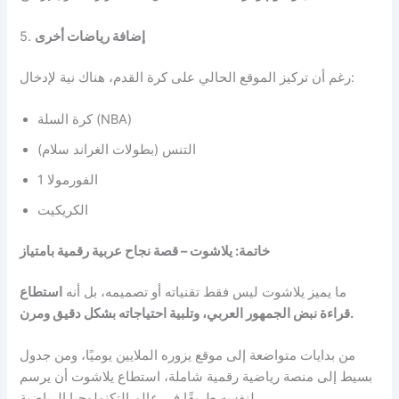
إضافة رياضات أخرى
5.
رغم أن تركيز الموقع الحالي على كرة القدم، هناك نية لإدخال:
كرة السلة (NBA)
التنس (بطولات الغراند سلام)
الفورمولا 1
الكريكيت
خاتمة: يلاشوت – قصة نجاح عربية رقمية بامتياز
ما يميز يلاشوت ليس فقط تقنياته أو تصميمه، بل أنه
استطاع
قراءة نبض الجمهور العربي، وتلبية احتياجاته بشكل دقيق ومرن.
من بدايات متواضعة إلى موقع يزوره الملايين يوميًا، ومن جدول
بسيط إلى منصة رياضية رقمية شاملة، استطاع يلاشوت أن يرسم
لنفسه طريقًا في عالم التكنولوجيا الرياضية.